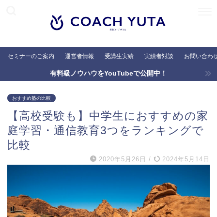
セミナーのご案内
運営者情報
受講生実績
実績者対談
お問い合わ
有料級ノウハウをYouTubeで公開中！
おすすめ塾の比較
【高校受験も】中学生におすすめの家
庭学習・通信教育3つをランキングで
比較
2020年5月26日
/
2024年5月14日