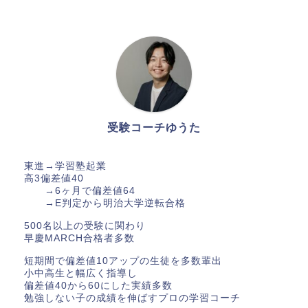
受験コーチゆうた
東進→学習塾起業
高3偏差値40
→6ヶ月で偏差値64
→E判定から明治大学逆転合格
500名以上の受験に関わり
セミナーのご案内
早慶MARCH合格者多数
短期間で偏差値10アップの生徒を多数輩出
運営者情報
小中高生と幅広く指導し
偏差値40から60にした実績多数
勉強しない子の成績を伸ばすプロの学習コーチ