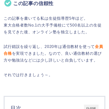
この記事の信頼性
この記事を書いてる私は生徒指導歴
5
年ほど。
東大合格者数
No.1
の大手予備校にて
500
名以上の生徒
を見てきた後、オンライン塾を独立しました。
試行錯誤を繰り返し、
2020
年は通信教材を使って
全員
合格
を実現できました。なので、良い通信教材の選び
方や勉強法などには少し詳しいと自負しています。
それでは行きましょう～。
目次
CLOSE