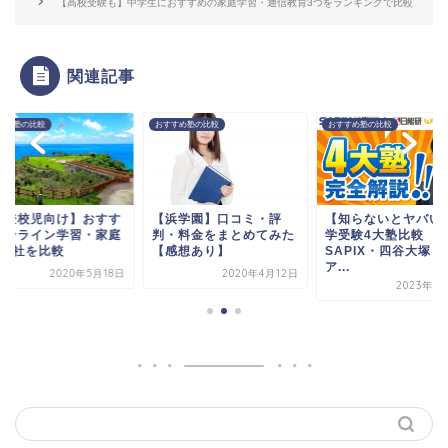
【高校受験も】中学生におすすめの家庭学習・通信教育3つをランキングで比較
関連記事
すめ塾の比較
おすすめ塾の比較
おすすめ塾の比較
不登校児向け】おすす
【浜学園】口コミ・評
【知らないとヤバい
オンライン学習・家庭
判・料金をまとめてみた
学受験4大塾比較
師2社を比較
【感想あり】
SAPIX・四谷大塚・
ア...
2020年5月18日
2020年4月12日
2023年8