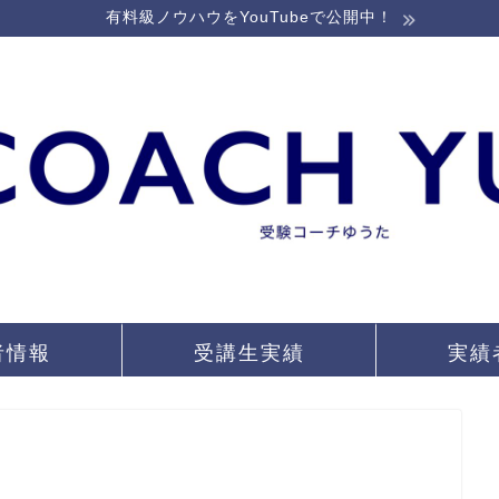
有料級ノウハウをYouTubeで公開中！
者情報
受講生実績
実績