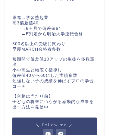
東進→学習塾起業
高3偏差値40
→6ヶ月で偏差値64
→E判定から明治大学逆転合格
500名以上の受験に関わり
早慶MARCH合格者多数
短期間で偏差値10アップの生徒を多数輩
出
小中高生と幅広く指導し
偏差値40から60にした実績多数
勉強しない子の成績を伸ばすプロの学習
コーチ
【合格は当たり前】
子どもの将来につながる感動的な成果を
出す方法を発信中
＼ Follow me ／