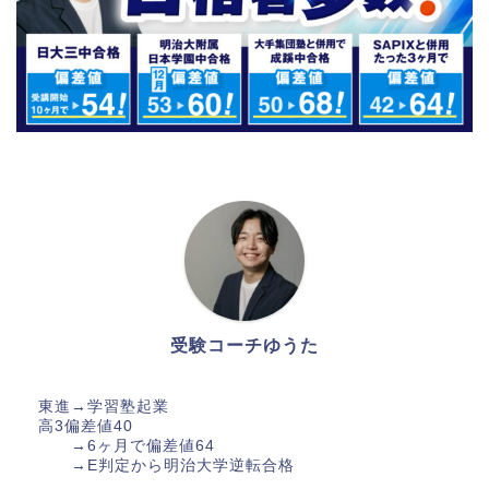
受験コーチゆうた
東進→学習塾起業
高3偏差値40
→6ヶ月で偏差値64
→E判定から明治大学逆転合格