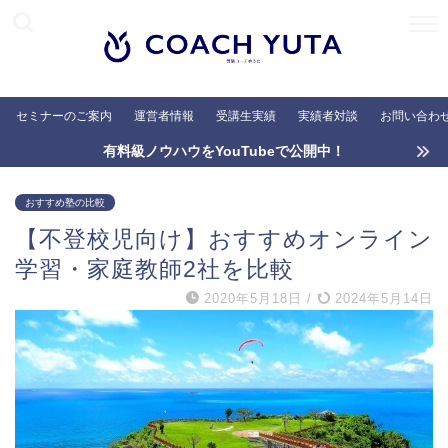
セミナーのご案内
運営者情報
受講生実績
実績者対談
お問い合わ
有料級ノウハウをYouTubeで公開中！
おすすめ塾の比較
【不登校児向け】おすすめオンライン
学習・家庭教師2社を比較
2020年5月18日
/
2024年5月14日