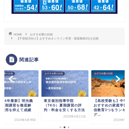
HOME
おすすめ塾の比較
【不登校児向け】おすすめオンライン学習・家庭教師2社を比較
関連記事
すめ塾の比較
おすすめ塾の比較
おすすめ塾の比較
2024年最新】明光義
東京個別指導学院
【高校受験も】中学
の夏期講習を徹底解
（TKG）夏期講習の評
おすすめの家庭学習
！費用を抑えて成績
判・料金を安くする方法
信教育3つをランキ
.
グ...
2020年4月22日
2020年4月18日
2020年5月