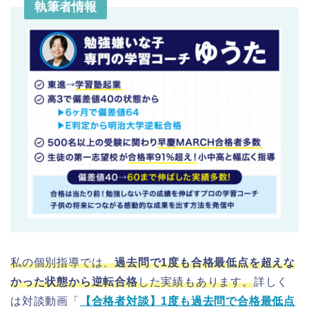
執筆者情報
私の個別指導では、
過去問で1度も合格最低点を超えな
かった状態から逆転合格
した実績もあります。
詳しく
は対談動画「
【合格者対談】1度も過去問で合格最低点