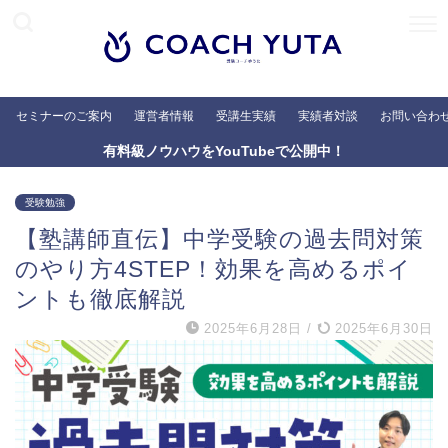
セミナーのご案内
運営者情報
受講生実績
実績者対談
お問い合わ
有料級ノウハウをYouTubeで公開中！
受験勉強
【塾講師直伝】中学受験の過去問対策
のやり方4STEP！効果を高めるポイ
ントも徹底解説
2025年6月28日
/
2025年6月30日