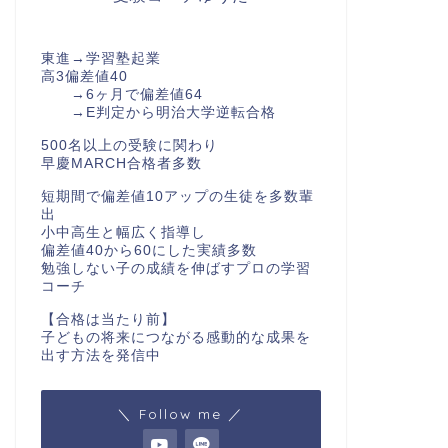
東進→学習塾起業
高3偏差値40
→6ヶ月で偏差値64
→E判定から明治大学逆転合格
500名以上の受験に関わり
早慶MARCH合格者多数
短期間で偏差値10アップの生徒を多数輩
出
小中高生と幅広く指導し
偏差値40から60にした実績多数
勉強しない子の成績を伸ばすプロの学習
コーチ
【合格は当たり前】
子どもの将来につながる感動的な成果を
出す方法を発信中
＼ Follow me ／