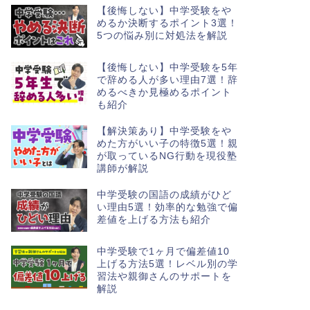
【後悔しない】中学受験をや
めるか決断するポイント3選！
5つの悩み別に対処法を解説
【後悔しない】中学受験を5年
で辞める人が多い理由7選！辞
めるべきか見極めるポイント
も紹介
【解決策あり】中学受験をや
めた方がいい子の特徴5選！親
が取っているNG行動を現役塾
講師が解説
中学受験の国語の成績がひど
い理由5選！効率的な勉強で偏
差値を上げる方法も紹介
中学受験で1ヶ月で偏差値10
上げる方法5選！レベル別の学
習法や親御さんのサポートを
解説