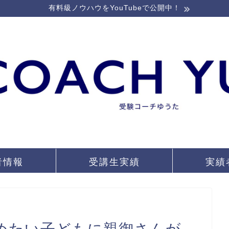
有料級ノウハウをYouTubeで公開中！
者情報
受講生実績
実績
めたい子どもに親御さんが