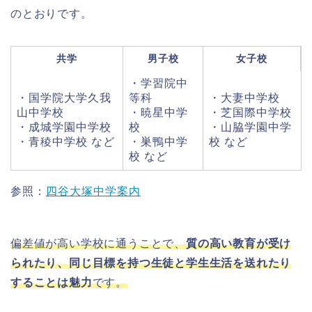
のとおりです。
共学
男子校
女子校
・学習院中
・国学院大学久我
等科
・大妻中学校
山中学校
・暁星中学
・芝国際中学校
・成城学園中学校
校
・山脇学園中学
・青稜中学校 など
・巣鴨中学
校 など
校 など
参照：
四谷大塚中学案内
偏差値が高い学校に通うことで、
質の高い教育が受け
られたり、同じ目標を持つ生徒と学生生活を送れたり
することは魅力
です。