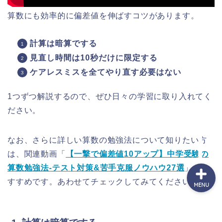
算数にも効率的に偏差値を伸ばすコツがあります。
セミナーのご案内
計算は暗算でする
見直し時間は10秒だけに限定する
運営者情報
ケアレスミスを全てやり直す必要はない
受講生実績
1つずつ解説するので、ぜひ日々の学習に取り入れてく
ださい。
実績者対談
なお、さらに詳しい算数の勉強法について知りたい方
は、関連動画「
【一撃で偏差値10アップ】中学受験の
算数勉強法-テスト対策&苦手克服ノウハウ27選
」がお
すすめです。あわせてチェックしてみてください。
MENU