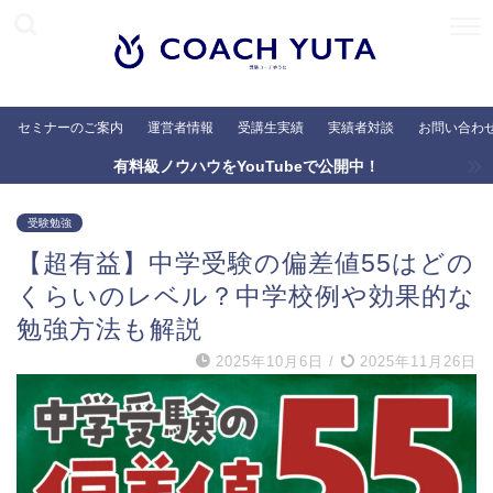
セミナーのご案内
運営者情報
受講生実績
実績者対談
お問い合わ
有料級ノウハウをYouTubeで公開中！
受験勉強
【超有益】中学受験の偏差値55はどの
くらいのレベル？中学校例や効果的な
勉強方法も解説
2025年10月6日
/
2025年11月26日