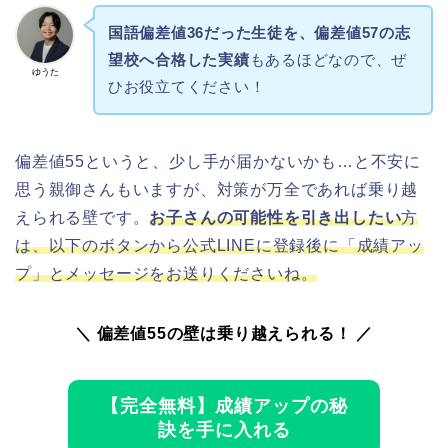
国語偏差値36だった生徒を、偏差値57の志
望校へ合格した実績
もあるほどなので、ぜ
ゆうた
ひお役立てください！
偏差値55というと、少し手が届かないかも…と不安に
思う親御さんもいますが、対策が万全であれば乗り越
えられる壁です。
お子さんの可能性を引き出したい
方
は、以下のボタンから公式LINEに登録後に「成績アッ
プ」とメッセージをお送りくださいね。
＼ 偏差値55の壁は乗り越えられる！ ／
【完全無料】成績アップの秘
訣を手に入れる