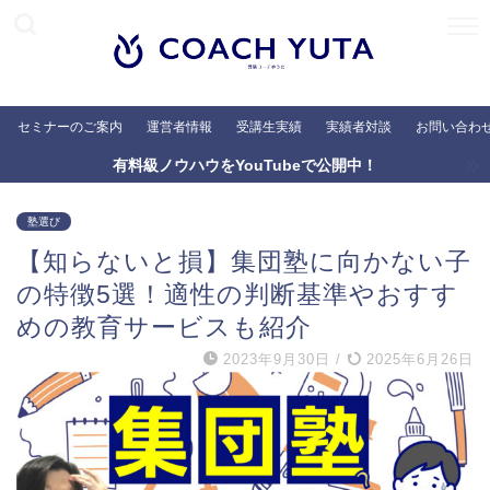
セミナーのご案内
運営者情報
受講生実績
実績者対談
お問い合わ
有料級ノウハウをYouTubeで公開中！
塾選び
【知らないと損】集団塾に向かない子
の特徴5選！適性の判断基準やおすす
めの教育サービスも紹介
2023年9月30日
/
2025年6月26日