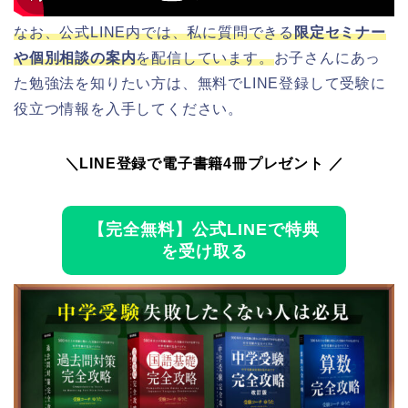
なお、公式LINE内では、私に質問できる
限定セミナー
や個別相談の案内
を配信しています。
お子さんにあっ
た勉強法を知りたい方は、
無料でLINE登録して受験に
役立つ情報を入手してください。
＼LINE登録で電子書籍4冊プレゼント ／
【完全無料】公式LINEで特典
を受け取る