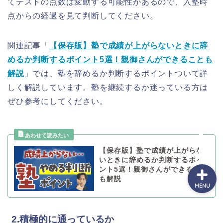
てテストの点数は変動する可能性があるので、入塾時
点からの経過を見て判断してください。
セミナーのご案内
関連記事「
【保存版】塾で成績が上がらないときに辞
めるか判断するポイント5選！親御さんができることも
運営者情報
解説
」では、塾を辞めるか判断するポイントついて詳
しく解説しています。塾を継続するか迷っている方は
受講生実績
ぜひ参考にしてください。
実績者対談
【保存版】塾で成績が上がらな
いときに辞めるか判断するポイ
ント5選！親御さんができること
も解説
MENU
2.積極的に通っているか