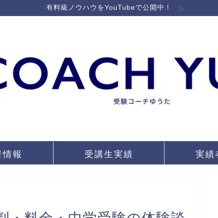
有料級ノウハウをYouTubeで公開中！
者情報
受講生実績
実績
判・料金・中学受験の体験談