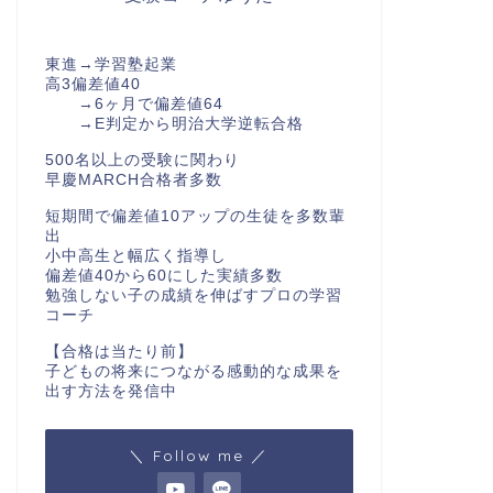
東進→学習塾起業
高3偏差値40
→6ヶ月で偏差値64
→E判定から明治大学逆転合格
500名以上の受験に関わり
早慶MARCH合格者多数
短期間で偏差値10アップの生徒を多数輩
出
小中高生と幅広く指導し
偏差値40から60にした実績多数
勉強しない子の成績を伸ばすプロの学習
コーチ
【合格は当たり前】
子どもの将来につながる感動的な成果を
出す方法を発信中
＼ Follow me ／